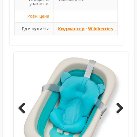
упаковки:
Розн. цена
Где купить:
Кидмастер
·
Wildberries
Previ
Next
ous