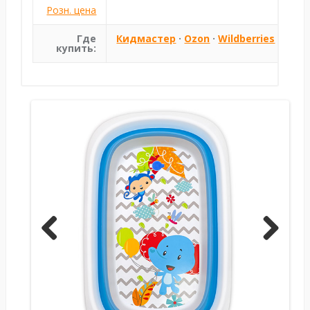
Розн. цена
Где
Кидмастер
·
Ozon
·
Wildberries
купить:
Previ
Next
ous