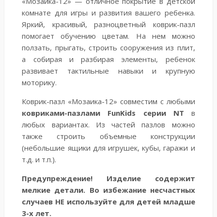
«Мозаика-12» — отличное покрытие в детской
комнате для игры и развития вашего ребенка.
Яркий, красивый, разноцветный коврик-пазл
помогает обучению цветам. На нем можно
ползать, прыгать, строить сооружения из плит,
а собирая и разбирая элементы, ребенок
развивает тактильные навыки и крупную
моторику.
Коврик-пазл «Мозаика-12» совместим с любыми
ковриками-пазлами FunKids серии NT
в
любых вариантах. Из частей пазлов можно
также строить объемные конструкции
(небольшие ящики для игрушек, кубы, гаражи и
т.д. и т.п.).
Предупреждение! Изделие содержит
мелкие детали. Во избежание несчастных
случаев НЕ используйте для детей младше
3-х лет.