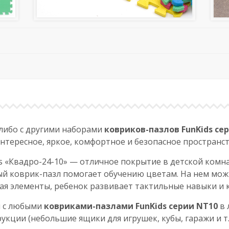
либо с другими наборами
ковриков-пазлов FunKids се
нтересное, яркое, комфортное и безопасное пространст
s «Квадро-24-10» — отличное покрытие в детской комна
ый коврик-пазл помогает обучению цветам. На нем мож
ирая элементы, ребенок развивает тактильные навыки и
м с любыми
ковриками-пазлами FunKids серии NT10
в 
ции (небольшие ящики для игрушек, кубы, гаражи и т.д. 