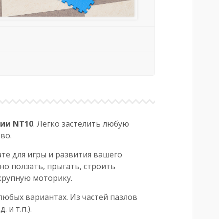
рии NT10
. Легко застелить любую
во.
те для игры и развития вашего
но ползать, прыгать, строить
 крупную моторику.
любых вариантах. Из частей пазлов
и т.п.).