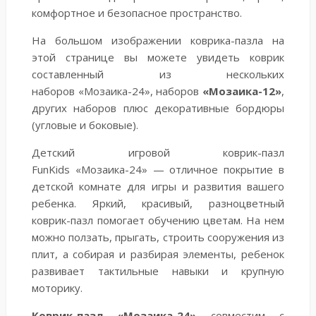
комфортное и безопасное пространство.
На большом изображении коврика-пазла на
этой странице вы можете увидеть коврик
составленный
из нескольких
наборов
«Мозаика-24», наборов
«Мозаика-12»
,
других наборов плюс декоративные бордюры
(угловые и боковые).
Детский игровой коврик-пазл
FunKids
«Мозаика-24»
— отличное покрытие в
детской комнате для игры и развития вашего
ребенка. Яркий, красивый, разноцветный
коврик-пазл помогает обучению цветам. На нем
можно ползать, прыгать, строить сооружения из
плит, а собирая и разбирая элементы, ребенок
развивает тактильные навыки и крупную
моторику.
Коврик-пазл
«Мозаика-24»
совместим с