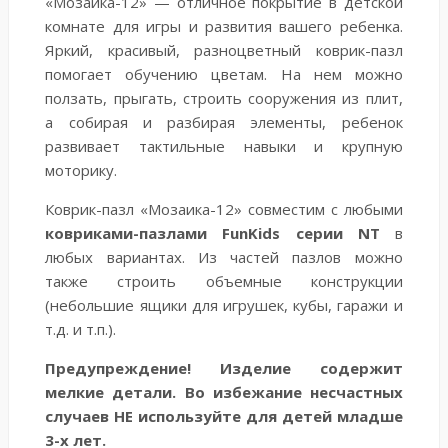
«Мозаика-12» — отличное покрытие в детской
комнате для игры и развития вашего ребенка.
Яркий, красивый, разноцветный коврик-пазл
помогает обучению цветам. На нем можно
ползать, прыгать, строить сооружения из плит,
а собирая и разбирая элементы, ребенок
развивает тактильные навыки и крупную
моторику.
Коврик-пазл «Мозаика-12» совместим с любыми
ковриками-пазлами FunKids серии NT
в
любых вариантах. Из частей пазлов можно
также строить объемные конструкции
(небольшие ящики для игрушек, кубы, гаражи и
т.д. и т.п.).
Предупреждение! Изделие содержит
мелкие детали. Во избежание несчастных
случаев НЕ используйте для детей младше
3-х лет.