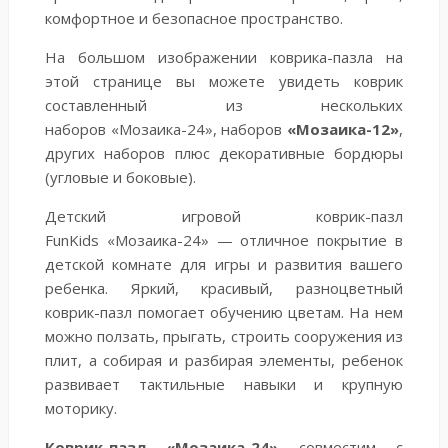
комфортное и безопасное пространство.
На большом изображении коврика-пазла на
этой странице вы можете увидеть коврик
составленный
из нескольких
наборов
«Мозаика-24», наборов
«Мозаика-12»
,
других наборов плюс декоративные бордюры
(угловые и боковые).
Детский игровой коврик-пазл
FunKids
«Мозаика-24»
— отличное покрытие в
детской комнате для игры и развития вашего
ребенка. Яркий, красивый, разноцветный
коврик-пазл помогает обучению цветам. На нем
можно ползать, прыгать, строить сооружения из
плит, а собирая и разбирая элементы, ребенок
развивает тактильные навыки и крупную
моторику.
Коврик-пазл
«Мозаика-24»
совместим с